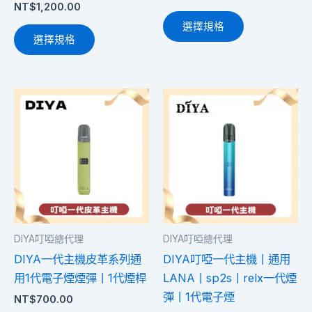
NT$
1,200.00
面
面
選擇規格
選
選
選擇規格
擇
擇
選
選
項
項
此
此
產
產
品
品
有
有
多
多
種
種
款
款
式。
式。
DIYA叮啞總代理
DIYA叮啞總代理
可
可
DIYA一代主機皮革系列通
DIYA叮啞一代主機丨通用
在
在
用1代電子煙煙彈丨1代煙桿
LANA丨sp2s丨relx一代煙
產
產
彈丨1代電子煙
NT$
700.00
品
品