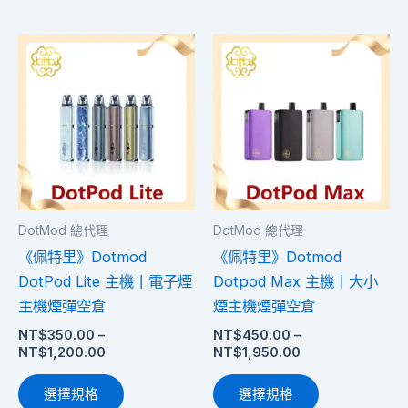
價
價
此
此
格
格
產
產
範
範
圍：
品
圍：
品
NT$350.00
NT$450.00
有
有
到
到
多
多
NT$1,200.00
NT$1,950.00
種
種
款
款
式。
式。
DotMod 總代理
DotMod 總代理
可
可
《佩特里》Dotmod
《佩特里》Dotmod
在
在
DotPod Lite 主機丨電子煙
Dotpod Max 主機丨大小
產
產
主機煙彈空倉
煙主機煙彈空倉
品
品
NT$
350.00
–
NT$
450.00
–
頁
頁
NT$
1,200.00
NT$
1,950.00
面
面
選
選
選擇規格
選擇規格