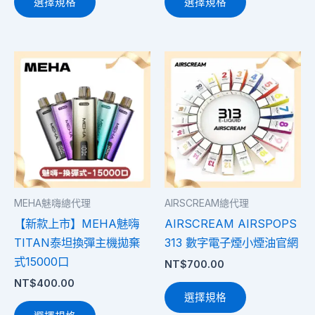
選擇規格
選擇規格
選
選
擇
擇
選
選
此
此
項
項
產
產
品
品
有
有
多
多
種
種
款
款
式。
式。
MEHA魅嗨總代理
AIRSCREAM總代理
可
可
【新款上市】MEHA魅嗨
AIRSCREAM AIRSPOPS
在
在
TITAN泰坦換彈主機拋棄
313 數字電子煙小煙油官網
產
產
式15000口
NT$
700.00
品
品
NT$
400.00
頁
頁
選擇規格
面
面