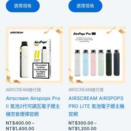
選
選
選擇規格
選擇規格
擇
擇
選
選
項
項
價
價
此
此
格
格
產
產
範
範
圍：
品
圍：
品
NT$400.00
NT$300.00
有
有
到
到
多
多
NT$1,400.00
NT$1,200.00
種
種
款
款
式。
式。
AIRSCREAM總代理
AIRSCREAM總代理
可
可
Airscream Airspops Pro
AIRSCREAM AIRSPOPS
在
在
II 氣泡2代可調瓦電子煙主
PRO LITE 氣泡電子煙主機
產
產
機空倉煙彈官網
官網
品
品
NT$
400.00
–
NT$
300.00
–
頁
頁
NT$
1,400.00
NT$
1,200.00