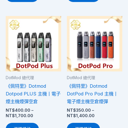
擇
擇
選
選
項
項
價
價
此
此
格
格
產
產
範
範
圍：
品
圍：
品
NT$400.00
NT$350.00
有
有
到
到
多
多
NT$1,700.00
NT$1,400.00
種
種
款
款
式。
式。
DotMod 總代理
DotMod 總代理
可
可
《佩特里》Dotmod
《佩特里》Dotmod
在
在
Dotpod PLUS 主機丨電子
DotPod Pro Pod 主機丨
產
產
煙主機煙彈空倉
電子煙主機空倉煙彈
品
品
NT$
400.00
–
NT$
350.00
–
頁
頁
NT$
1,700.00
NT$
1,400.00
面
面
選
選