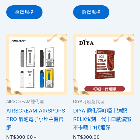
面
面
選
選
選擇規格
選擇規格
擇
擇
選
選
項
項
價
此
此
格
產
產
範
圍：
品
品
NT$300.00
有
有
到
多
多
NT$1,200.00
種
種
款
款
式。
式。
AIRSCREAM總代理
DIYA叮啞總代理
可
可
AIRSCREAM AIRSPOPS
DIYA 霧化彈叮啞｜適配
在
在
PRO 氣泡電子小煙主機官
RELX悅刻一代｜口感濃郁
產
產
網
不卡喉｜1代煙彈
品
品
NT$
300.00
–
NT$
300.00
頁
頁