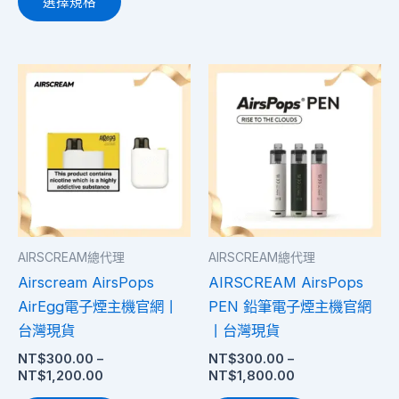
選擇規格
選
選
擇
擇
選
選
價
價
此
此
項
項
格
格
產
產
範
範
圍：
品
圍：
品
NT$300.00
NT$300.00
有
有
到
到
多
多
NT$1,200.00
NT$1,800.00
種
種
款
款
式。
式。
AIRSCREAM總代理
AIRSCREAM總代理
可
可
Airscream AirsPops
AIRSCREAM AirsPops
在
在
AirEgg電子煙主機官網丨
PEN 鉛筆電子煙主機官網
產
產
台灣現貨
丨台灣現貨
品
品
NT$
300.00
–
NT$
300.00
–
頁
頁
NT$
1,200.00
NT$
1,800.00
面
面