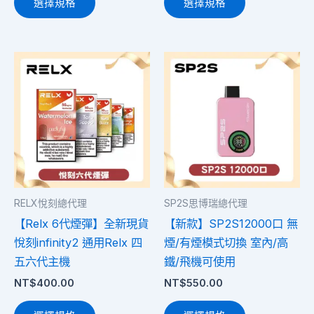
選擇規格
選擇規格
擇
擇
選
選
項
項
此
此
產
產
品
品
有
有
多
多
種
種
款
款
式。
式。
RELX悅刻總代理
SP2S思博瑞總代理
可
可
【Relx 6代煙彈】全新現貨
【新款】SP2S12000口 無
在
在
悅刻infinity2 通用Relx 四
煙/有煙模式切換 室內/高
產
產
五六代主機
鐵/飛機可使用
品
品
NT$
400.00
NT$
550.00
頁
頁
面
面