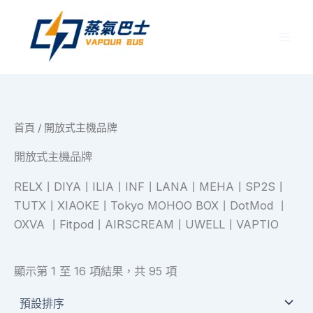
跳
至
主
要
內
容
首頁
/ 開放式主機品牌
開放式主機品牌
RELX丨DIYA丨ILIA丨INF丨LANA丨MEHA丨SP2S丨
TUTX丨XIAOKE丨Tokyo MOHOO BOX丨DotMod 丨
OXVA 丨Fitpod丨AIRSCREAM丨UWELL丨VAPTIO
顯示第 1 至 16 項結果，共 95 項