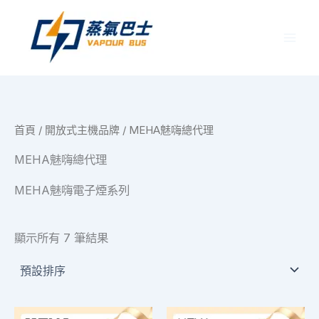
跳
至
主
要
內
容
首頁
/
開放式主機品牌
/ MEHA魅嗨總代理
MEHA魅嗨總代理
MEHA魅嗨電子煙系列
顯示所有 7 筆結果
此
此