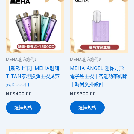
產
產
品
品
有
有
多
多
種
種
款
款
式。
式。
MEHA魅嗨總代理
MEHA魅嗨總代理
可
可
【新款上市】MEHA魅嗨
MEHA ANGEL 迷你方形
在
在
TITAN泰坦換彈主機拋棄
電子煙主機｜智能功率調節
產
產
式15000口
｜時尚胸掛設計
品
品
NT$
400.00
NT$
600.00
頁
頁
面
面
選擇規格
選擇規格
選
選
擇
擇
選
選
此
此