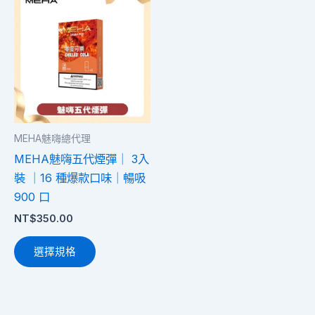
項
項
產
品
有
多
種
款
式。
MEHA魅嗨總代理
可
MEHA魅嗨五代煙彈｜ 3入
在
裝 ｜16 種爆款口味｜暢吸
產
900 口
品
NT$
350.00
頁
面
選擇規格
選
擇
選