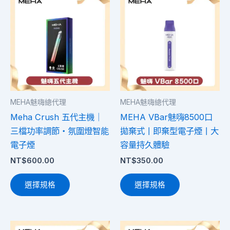
項
項
產
產
品
品
有
有
多
多
種
種
款
款
式。
式。
MEHA魅嗨總代理
MEHA魅嗨總代理
可
可
Meha Crush 五代主機｜
MEHA VBar魅嗨8500口
在
在
三檔功率調節・氛圍燈智能
拋棄式丨即棄型電子煙丨大
產
產
電子煙
容量持久體驗
品
品
NT$
600.00
NT$
350.00
頁
頁
面
面
選擇規格
選擇規格
選
選
擇
擇
選
選
此
此