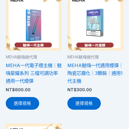
項
項
產
產
品
品
有
有
多
多
種
種
款
款
式。
式。
MEHA魅嗨總代理
MEHA魅嗨總代理
可
可
MEHA一代電子煙主機｜魅
MEHA魅嗨一代通用煙彈｜
在
在
嗨星耀系列 三檔可調功率
陶瓷芯霧化｜3顆裝｜通用1
產
產
通用一代煙彈
代主機
品
品
NT$
600.00
NT$
300.00
頁
頁
面
面
選擇規格
選擇規格
選
選
擇
擇
選
選
此