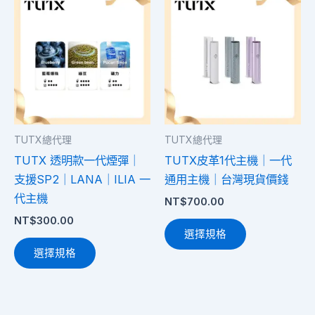
產
產
品
品
有
有
多
多
種
種
款
款
式。
式。
TUTX總代理
TUTX總代理
可
可
TUTX 透明款一代煙彈｜
TUTX皮革1代主機｜一代
在
在
支援SP2｜LANA｜ILIA 一
通用主機｜台灣現貨價錢
產
產
代主機
NT$
700.00
品
品
NT$
300.00
頁
頁
選擇規格
面
面
選擇規格
選
選
擇
擇
選
選