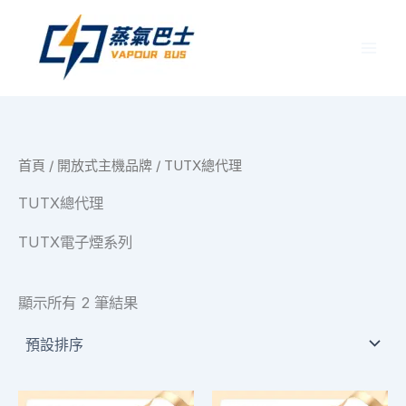
跳
至
主
要
內
容
首頁
/
開放式主機品牌
/ TUTX總代理
TUTX總代理
TUTX電子煙系列
顯示所有 2 筆結果
此
此