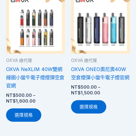
格
格
產
產
範
範
圍：
品
圍：
品
NT$500.00
NT$500.00
有
有
到
到
多
多
NT$1,600.00
NT$1,500.00
種
種
款
款
式。
式。
OXVA 總代理
OXVA 總代理
可
可
OXVA NeXLIM 40W雙網
OXVA ONEO奧尼奧40W
在
在
線圈小蠻牛電子煙煙彈空倉
空倉煙彈小蠻牛電子煙官網
產
產
官網
NT$
500.00
–
品
品
NT$
1,500.00
NT$
500.00
–
頁
頁
NT$
1,600.00
面
面
選擇規格
選
選
選擇規格
擇
擇
選
選