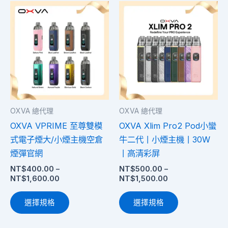
項
項
價
價
此
此
格
格
產
產
範
範
圍：
品
圍：
品
NT$400.00
NT$500.00
有
有
到
到
多
多
NT$1,600.00
NT$1,500.00
種
種
款
款
式。
式。
OXVA 總代理
OXVA 總代理
可
可
OXVA VPRIME 至尊雙模
OXVA Xlim Pro2 Pod小蠻
在
在
式電子煙大/小煙主機空倉
牛二代丨小煙主機丨30W
產
產
煙彈官網
丨高清彩屏
品
品
NT$
400.00
–
NT$
500.00
–
頁
頁
NT$
1,600.00
NT$
1,500.00
面
面
選
選
選擇規格
選擇規格
擇
擇
選
選