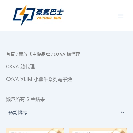
跳
至
主
要
內
容
首頁
/
開放式主機品牌
/ OXVA 總代理
OXVA 總代理
OXVA XLIM 小蠻牛系列電子煙
顯示所有 5 筆結果
價
價
此
此