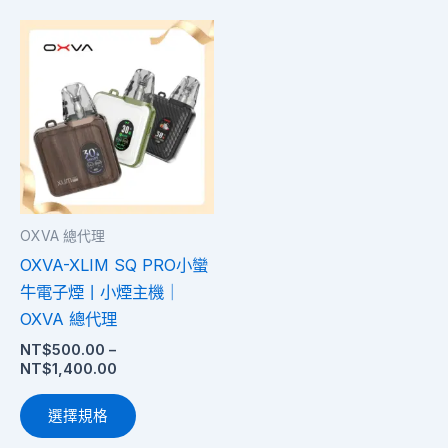
項
項
價
此
格
產
範
圍：
品
NT$500.00
有
到
多
NT$1,400.00
種
款
式。
OXVA 總代理
可
OXVA-XLIM SQ PRO小蠻
在
牛電子煙丨小煙主機｜
產
OXVA 總代理
品
NT$
500.00
–
頁
NT$
1,400.00
面
選
選擇規格
擇