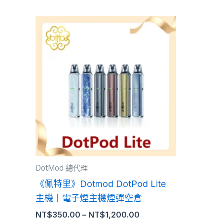
價
此
格
產
範
品
圍：
NT$350.00
有
到
多
NT$1,200.00
種
款
式。
可
在
產
DotMod 總代理
品
《佩特里》Dotmod DotPod Lite
頁
主機丨電子煙主機煙彈空倉
面
NT$
350.00
–
NT$
1,200.00