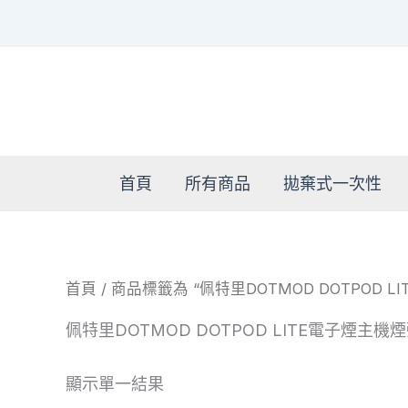
跳
至
主
要
內
容
首頁
所有商品
拋棄式一次性
首頁
/ 商品標籤為 “佩特里DOTMOD DOTPOD
佩特里DOTMOD DOTPOD LITE電子煙主
顯示單一結果