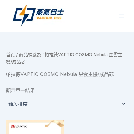
跳
至
主
要
內
容
首頁
/ 商品標籤為 “帕拉德VAPTIO COSMO Nebula 星雲主
機/成品芯”
帕拉德VAPTIO COSMO Nebula 星雲主機/成品芯
顯示單一結果
價
此
格
產
範