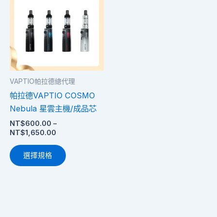
圍：
品
NT$600.00
有
到
多
NT$1,650.00
種
款
式。
VAPTIO帕拉德總代理
可
帕拉德VAPTIO COSMO
在
Nebula 星雲主機/成品芯
產
NT$
600.00
–
品
NT$
1,650.00
頁
面
選擇規格
選
擇
選
項