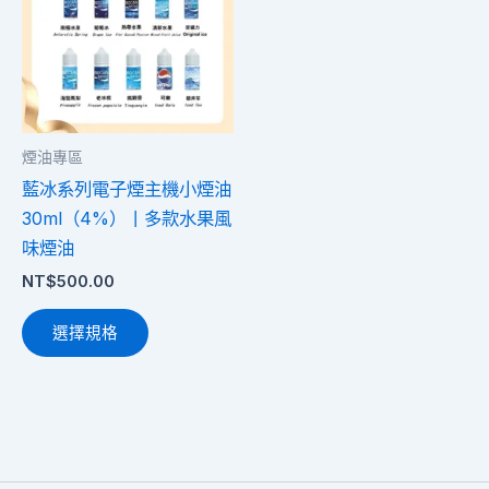
有
多
種
款
式。
煙油專區
可
藍冰系列電子煙主機小煙油
在
30ml（4%）丨多款水果風
產
味煙油
品
NT$
500.00
頁
面
選擇規格
選
擇
選
項