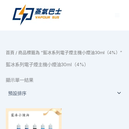
跳
至
主
要
內
容
首頁
/ 商品標籤為 “藍冰系列電子煙主機小煙油30ml（4%）”
藍冰系列電子煙主機小煙油30ml（4%）
顯示單一結果
此
產
品