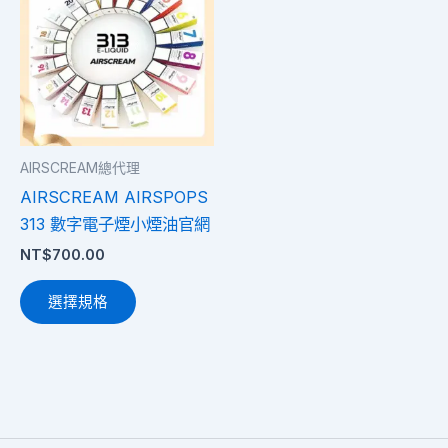
品
有
多
種
款
式。
AIRSCREAM總代理
可
AIRSCREAM AIRSPOPS
在
313 數字電子煙小煙油官網
產
NT$
700.00
品
頁
選擇規格
面
選
擇
選
項