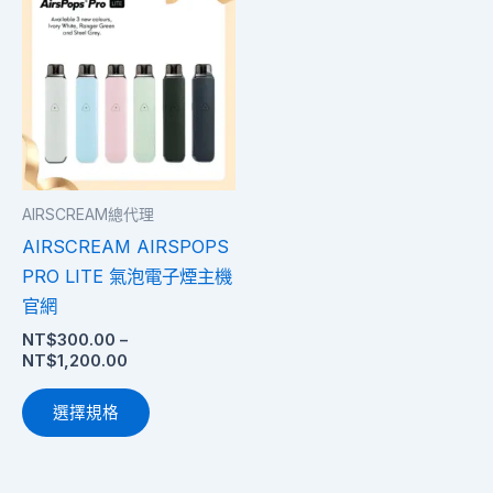
格
產
範
圍：
品
NT$300.00
有
到
多
NT$1,200.00
種
款
式。
AIRSCREAM總代理
可
AIRSCREAM AIRSPOPS
在
PRO LITE 氣泡電子煙主機
產
官網
品
NT$
300.00
–
頁
NT$
1,200.00
面
選
選擇規格
擇
選