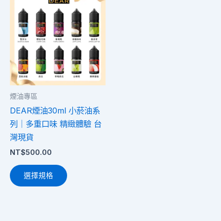
產
品
有
多
種
款
式。
煙油專區
可
DEAR煙油30ml 小菸油系
在
列｜多重口味 精緻體驗 台
產
灣現貨
品
NT$
500.00
頁
面
選擇規格
選
擇
選