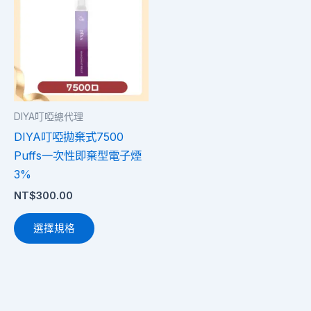
品
有
多
種
款
式。
DIYA叮啞總代理
可
DIYA叮啞拋棄式7500
在
Puffs一次性即棄型電子煙
產
3%
品
NT$
300.00
頁
面
選擇規格
選
擇
選
項