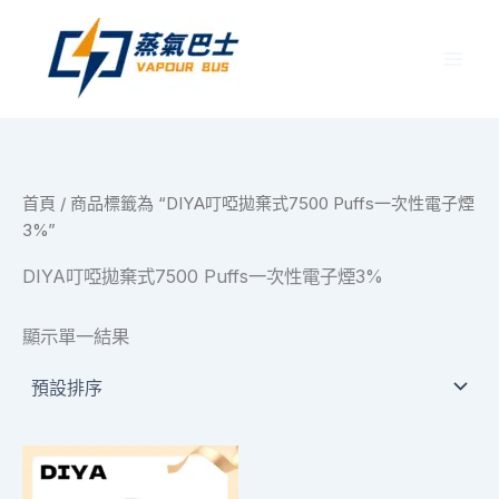
跳
至
主
要
內
容
首頁
/ 商品標籤為 “DIYA叮啞拋棄式7500 Puffs一次性電子煙
3%”
DIYA叮啞拋棄式7500 Puffs一次性電子煙3%
顯示單一結果
此
產