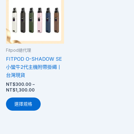
圍：
品
NT$300.00
有
到
多
NT$1,300.00
種
款
式。
Fitpod總代理
可
FITPOD O-SHADOW SE
在
小蠻牛2代主機附帶掛繩丨
產
台灣現貨
品
NT$
300.00
–
頁
NT$
1,300.00
面
選
選擇規格
擇
選
項