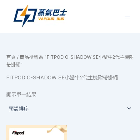
跳
至
主
要
內
容
首頁
/ 商品標籤為 “FITPOD O-SHADOW SE小蠻牛2代主機附
帶掛繩”
FITPOD O-SHADOW SE小蠻牛2代主機附帶掛繩
顯示單一結果
價
此
格
產
範