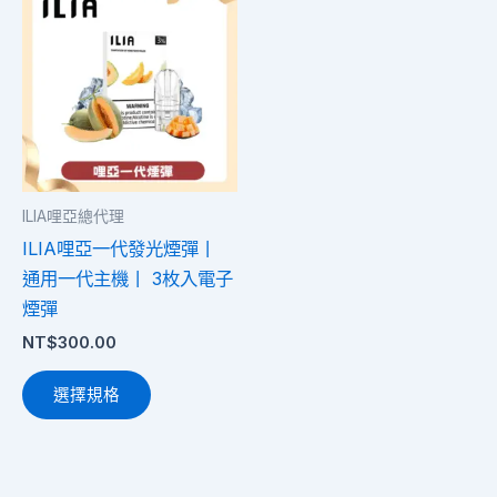
產
品
有
多
種
款
式。
ILIA哩亞總代理
可
ILIA哩亞一代發光煙彈丨
在
通用一代主機丨 3枚入電子
產
煙彈
品
NT$
300.00
頁
面
選擇規格
選
擇
選