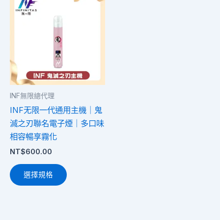
產
品
有
多
種
款
式。
INF無限總代理
可
INF无限一代通用主機｜鬼
在
滅之刃聯名電子煙｜多口味
產
相容暢享霧化
品
NT$
600.00
頁
面
選擇規格
選
擇
選