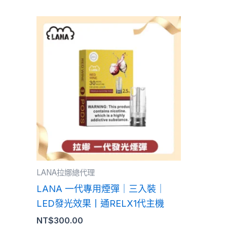
此
產
品
有
多
種
款
式。
可
在
產
LANA拉娜總代理
品
LANA 一代專用煙彈｜三入裝｜
頁
LED發光效果丨通RELX1代主機
面
NT$
300.00