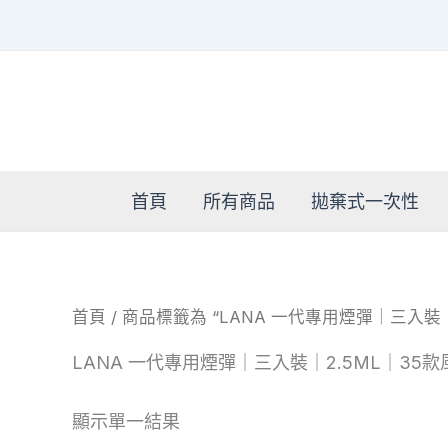
跳
至
主
要
內
容
首頁
所有商品
拋棄式一次性
首頁
/ 商品標籤為 “LANA 一代專用煙彈｜三入裝｜
LANA 一代專用煙彈｜三入裝｜2.5ML｜35
顯示單一結果