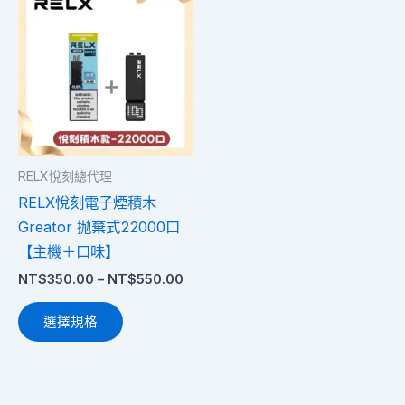
格
產
範
品
圍：
NT$350.00
有
到
多
NT$550.00
種
款
式。
RELX悅刻總代理
可
RELX悅刻電子煙積木
在
Greator 抛棄式22000口
產
【主機＋口味】
品
NT$
350.00
–
NT$
550.00
頁
面
選擇規格
選
擇
選