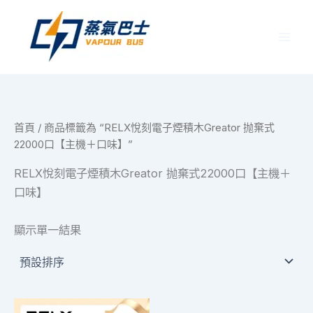
跳
至
主
要
內
容
首頁
/ 商品標籤為 “RELX悅刻電子煙積木Greator 抛棄式
22000口【主機＋口味】”
RELX悅刻電子煙積木Greator 抛棄式22000口【主機＋
口味】
顯示單一結果
價
此