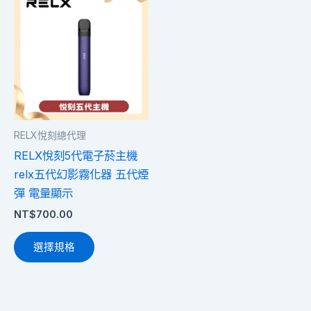
產
品
有
多
種
款
式。
RELX悅刻總代理
可
RELX悅刻5代電子菸主機
在
relx五代幻影霧化器 五代煙
產
彈 電量顯示
品
NT$
700.00
頁
面
選擇規格
選
擇
選