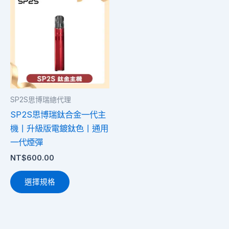
產
品
有
多
種
款
式。
SP2S思博瑞總代理
可
SP2S思博瑞鈦合金一代主
在
機丨升級版電鍍鈦色丨通用
產
一代煙彈
品
NT$
600.00
頁
面
選擇規格
選
擇
選