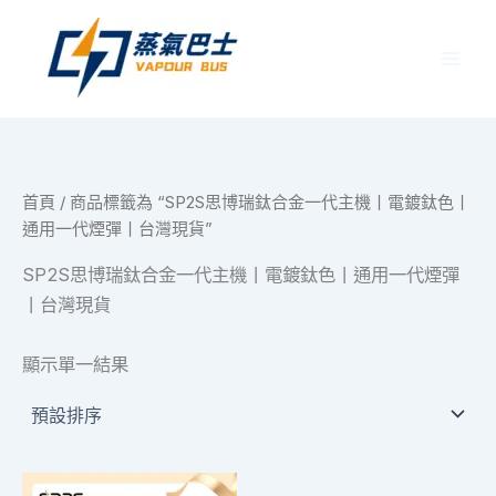
跳
至
主
要
內
容
首頁
/ 商品標籤為 “SP2S思博瑞鈦合金一代主機丨電鍍鈦色丨
通用一代煙彈丨台灣現貨”
SP2S思博瑞鈦合金一代主機丨電鍍鈦色丨通用一代煙彈
丨台灣現貨
顯示單一結果
此