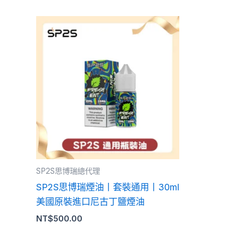
此
產
品
有
多
種
款
式。
可
在
產
SP2S思博瑞總代理
品
SP2S思博瑞煙油丨套裝通用丨30ml
頁
美國原裝進口尼古丁鹽煙油
面
NT$
500.00