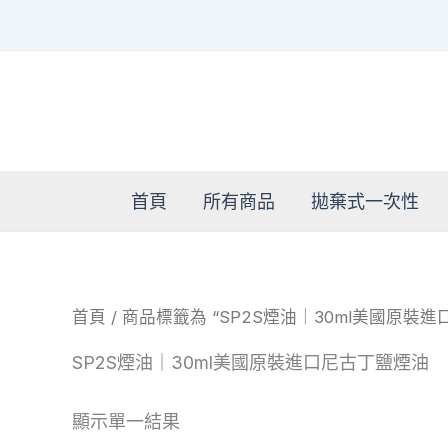
跳
至
主
要
內
容
首頁
所有商品
拋棄式一次性
首頁
/ 商品標籤為 “SP2S煙油｜30ml美國原裝
SP2S煙油｜30ml美國原裝進口尼古丁鹽煙油
顯示單一結果