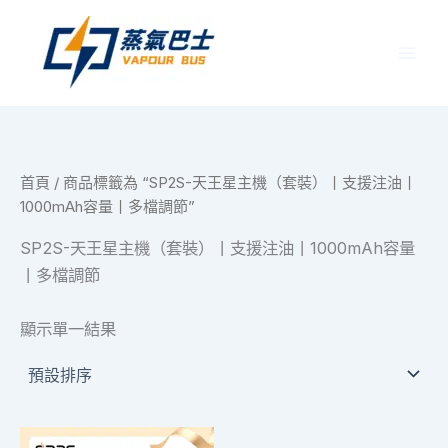
跳
至
主
要
內
容
首頁
/ 商品標籤為 “SP2S-天王星主機（套裝）丨支援注油丨
1000mAh容量丨多檔調節”
SP2S-天王星主機（套裝）丨支援注油丨1000mAh容量
丨多檔調節
顯示單一結果
價
此