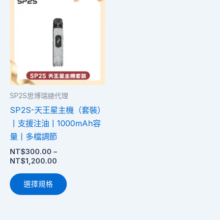
格
產
範
圍：
品
NT$300.00
有
到
多
NT$1,200.00
種
款
式。
SP2S思博瑞總代理
可
SP2S-天王星主機（套裝）
在
丨支援注油丨1000mAh容
產
量丨多檔調節
品
NT$
300.00
–
頁
NT$
1,200.00
面
選
選擇規格
擇
選