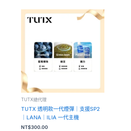
此
產
品
有
多
種
款
式。
可
在
產
TUTX總代理
品
TUTX 透明款一代煙彈｜支援SP2
頁
｜LANA｜ILIA 一代主機
面
NT$
300.00