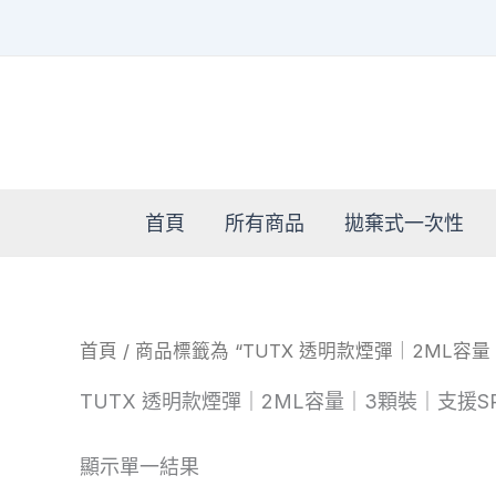
跳
至
主
要
內
容
首頁
所有商品
拋棄式一次性
首頁
/ 商品標籤為 “TUTX 透明款煙彈｜2ML容量
TUTX 透明款煙彈｜2ML容量｜3顆裝｜支援SP
顯示單一結果