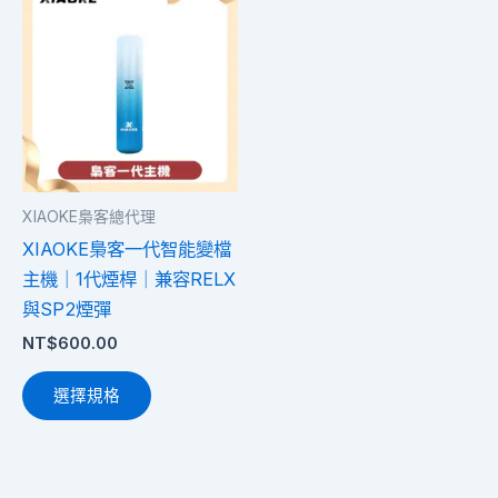
產
品
有
多
種
款
式。
XIAOKE梟客總代理
可
XIAOKE梟客一代智能變檔
在
主機｜1代煙桿｜兼容RELX
產
與SP2煙彈
品
NT$
600.00
頁
面
選擇規格
選
擇
選