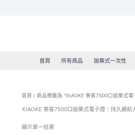
跳
至
主
要
內
容
首頁
所有商品
拋棄式一次性
首頁
/ 商品標籤為 “XIAOKE 梟客7500口拋棄
XIAOKE 梟客7500口拋棄式電子煙｜持久續
顯示單一結果