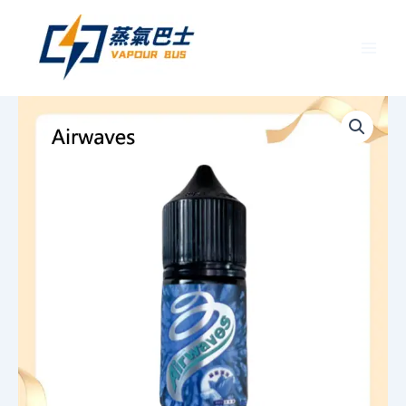
跳
至
主
要
Airwaves
內
煙
容
油
極
酷
嗆
涼
口
香
糖|
紫
冰
野
莓|
香
甜
芒