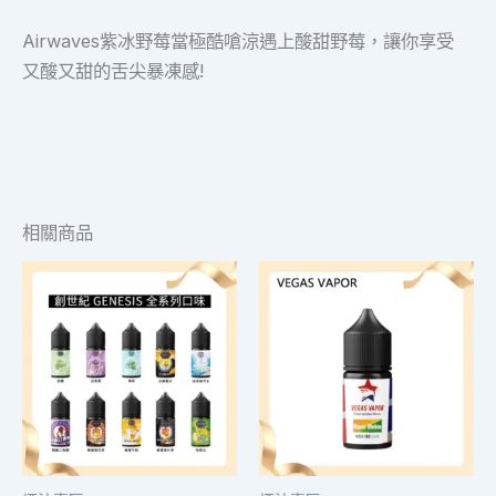
Airwaves紫冰野莓當極酷嗆涼遇上酸甜野莓，讓你享受
又酸又甜的舌尖暴凍感!
相關商品
此
此
產
產
品
品
有
有
多
多
種
種
款
款
式。
式。