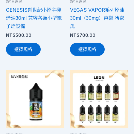
煙油專區
煙油專區
可
可
GENESIS創世紀小煙主機
VEGAS VAPOR系列煙油
在
在
煙油30ml 兼容各類小型電
30ml（30mg）芭樂 哈密
產
產
子煙設備
瓜
品
品
NT$
500.00
NT$
700.00
頁
頁
面
面
選擇規格
選擇規格
選
選
擇
擇
選
選
此
此
項
項
產
產
品
品
有
有
多
多
種
種
款
款
式。
式。