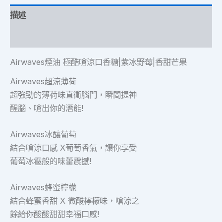
描述
額外資訊
Airwaves煙油 極酷嗆涼口香糖|紫冰野莓|香甜芒果
Airwaves超涼薄荷
超強勁的薄荷味直衝腦門，瞬間提神
醒腦、嗆出你的潛能!
Airwaves冰釀葡萄
結合嗆涼口感 X葡萄香氣，讓你享受
葡萄冰雹般的味蕾震撼!
Airwaves蜂蜜檸檬
結合蜂蜜香甜 X 微酸檸檬味，嗆涼之
餘給你酸酸甜甜幸福口感!