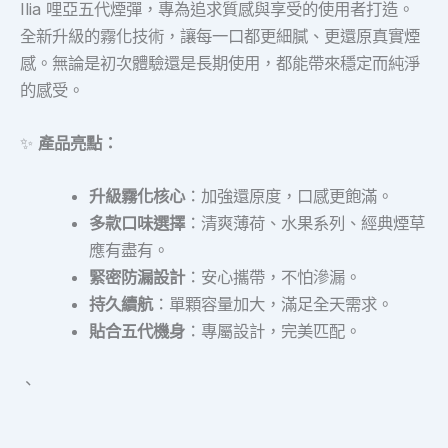
Ilia 哩亞五代煙彈，專為追求質感與享受的使用者打造。
全新升級的霧化技術，讓每一口都更細膩、更還原真實煙
感。無論是初次體驗還是長期使用，都能帶來穩定而純淨
的感受。
✨
產品亮點：
升級霧化核心
：加強還原度，口感更飽滿。
多款口味選擇
：清爽薄荷、水果系列、經典煙草
應有盡有。
緊密防漏設計
：安心攜帶，不怕滲漏。
持久續航
：單顆容量加大，滿足全天需求。
貼合五代機身
：專屬設計，完美匹配。
、