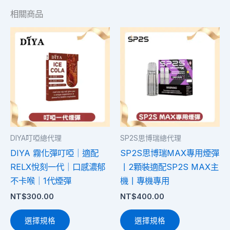
相關商品
此
此
產
產
品
品
有
有
多
多
種
種
款
款
式。
式。
DIYA叮啞總代理
SP2S思博瑞總代理
可
可
DIYA 霧化彈叮啞｜適配
SP2S思博瑞MAX專用煙彈
在
在
RELX悅刻一代｜口感濃郁
丨2顆裝適配SP2S MAX主
產
產
不卡喉｜1代煙彈
機丨專機專用
品
品
NT$
300.00
NT$
400.00
頁
頁
面
面
選擇規格
選擇規格
選
選