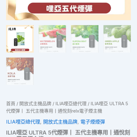
悅
刻
relx
電
子
煙
主
機
數
量
首頁
/
開放式主機品牌
/
ILIA哩亞總代理
/ ILIA哩亞 ULTRA 5
代煙彈丨 五代主機專用丨通悅刻relx電子煙主機
ILIA哩亞總代理
,
開放式主機品牌
,
電子煙煙彈
ILIA哩亞 ULTRA 5代煙彈丨 五代主機專用丨通悅刻