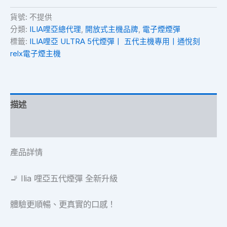
貨號:
不提供
分類:
ILIA哩亞總代理
,
開放式主機品牌
,
電子煙煙彈
標籤:
ILIA哩亞 ULTRA 5代煙彈丨 五代主機專用丨通悅刻
relx電子煙主機
描述
額外資訊
產品詳情
🚬 Ilia 哩亞五代煙彈 全新升級
體驗更順暢、更真實的口感！