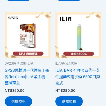
擇
擇
選
選
此
此
項
項
產
產
品
品
有
有
多
多
種
種
款
款
式。
式。
SP2S思博瑞總代理
ILIA哩亞總代理
可
可
SP2S思博瑞一代煙彈丨兼
ILIA BAR 4 哩啞四代一次
在
在
容Relx|lana|ILIA等主機丨
性抛棄式電子煙 6500口拋
產
產
薹灣現貨
棄式
品
品
NT$
350.00
NT$
280.00
頁
頁
面
面
選擇規格
選擇規格
選
選