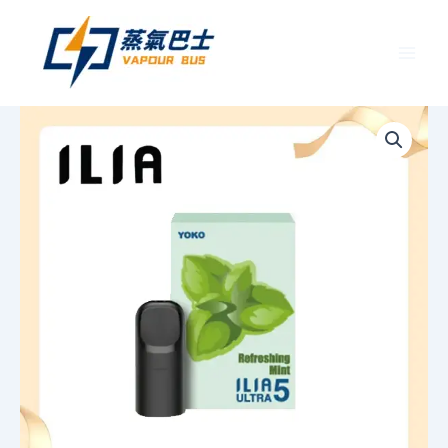
跳
至
主
要
ILIA
內
哩
容
亞
ULTRA
5
代
煙
彈
丨
五
代
主
機
專
用
丨
通