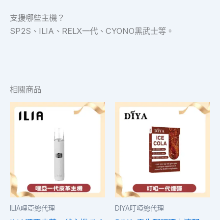
支援哪些主機？
SP2S、ILIA、RELX一代、CYONO黑武士等。
相關商品
此
此
產
產
品
品
有
有
多
多
種
種
款
款
式。
式。
ILIA哩亞總代理
DIYA叮啞總代理
可
可