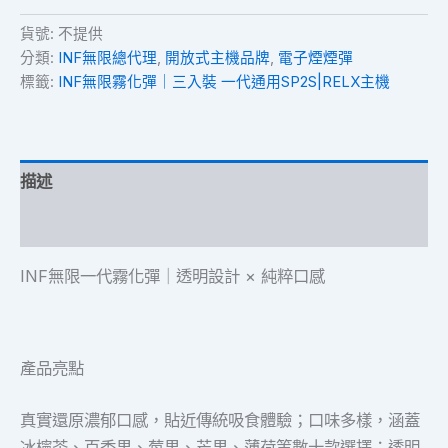
貨號:
不提供
分類:
INF無限總代理
,
開放式主機品牌
,
電子煙煙彈
標籤:
INF無限霧化彈｜三入裝 一代通用SP2S|RELX主機
描述
額外資訊
INF無限一代霧化彈｜透明設計 × 純粹口感
產品亮點
真實還原濃郁口感，貼近傳統吸食體驗；口味多樣，涵蓋
冰檸茶、百香果、莓果、芒果、薄荷等數十款選擇；透明