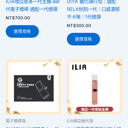
ILIA哩亞皮革一代主機 ilia1
DIYA 霧化彈叮啞｜適配
在
在
代電子煙桿 通配一代煙彈
RELX悅刻一代｜口感濃郁
產
產
不卡喉｜1代煙彈
NT$
700.00
品
品
NT$
300.00
頁
頁
選擇規格
面
面
選擇規格
選
選
擇
擇
選
選
此
此
項
項
產
產
品
品
有
有
多
多
種
種
款
款
式。
式。
電子煙煙彈
ILIA哩亞總代理
可
可