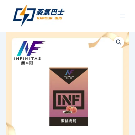
跳
至
主
要
INF
內
無
容
限
一
代
霧
化
彈
丨
通
用
SP2S
丨
RELX
主
機
丨