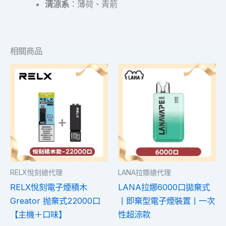
清涼系
：薄荷、青箭
相關商品
價
此
此
格
產
產
範
品
圍：
品
NT$350.00
有
有
到
多
多
NT$550.00
種
種
款
款
式。
式。
RELX悅刻總代理
LANA拉娜總代理
可
可
RELX悅刻電子煙積木
LANA拉娜6000口拋棄式
在
在
Greator 抛棄式22000口
丨即棄型電子煙裝置丨一次
產
產
【主機＋口味】
性超涼款
品
品