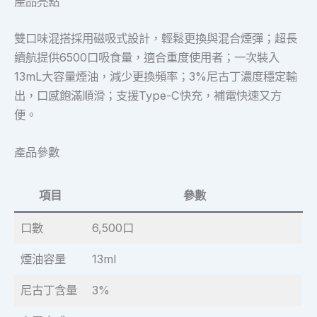
產品亮點
雙口味混搭採用磁吸式設計，輕鬆更換與混合煙彈；超長
續航提供6500口吸食量，適合重度使用者；一次裝入
13mL大容量煙油，減少更換頻率；3%尼古丁濃度穩定輸
出，口感飽滿順滑；支援Type-C快充，補電快速又方
便。
產品參數
項目
參數
口數
6,500口
煙油容量
13ml
尼古丁含量
3%