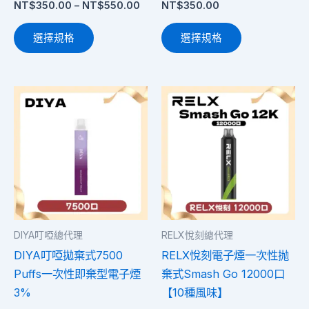
NT$
350.00
–
NT$
550.00
NT$
350.00
頁
頁
面
面
選擇規格
選擇規格
選
選
擇
擇
選
選
此
此
項
項
產
產
品
品
有
有
多
多
種
種
款
款
式。
式。
DIYA叮啞總代理
RELX悅刻總代理
可
可
DIYA叮啞拋棄式7500
RELX悅刻電子煙一次性抛
在
在
Puffs一次性即棄型電子煙
棄式Smash Go 12000口
產
產
3%
【10種風味】
品
品