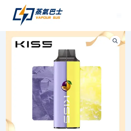
跳
至
主
要
KIS
內
5
容
鎧
斯
5
號
6500
口
電
子
煙
｜
MIXSHARE
雙
味
切
換