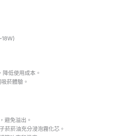
~18W)
求，降低使用成本。
暢吸菸體驗。
。
，避免溢出。
電子菸菸油充分浸泡霧化芯。