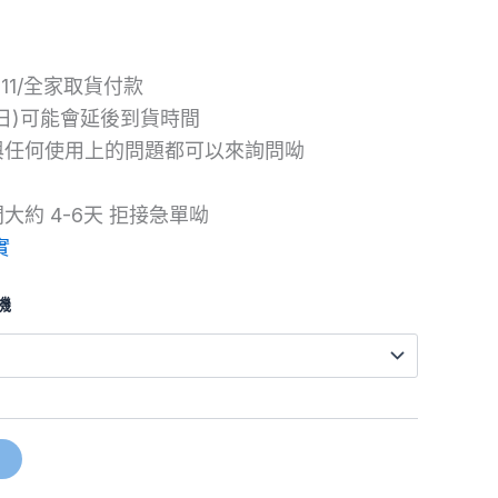
7-11/全家取貨付款
日)可能會延後到貨時間
與任何使用上的問題都可以來詢問呦
約 4-6天 拒接急單呦
實
機
車