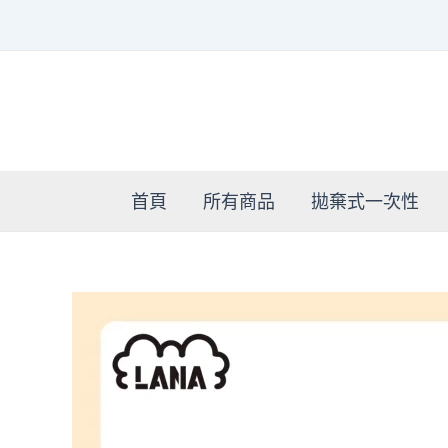
跳
至
主
要
內
容
首頁
所有商品
拋棄式一次性