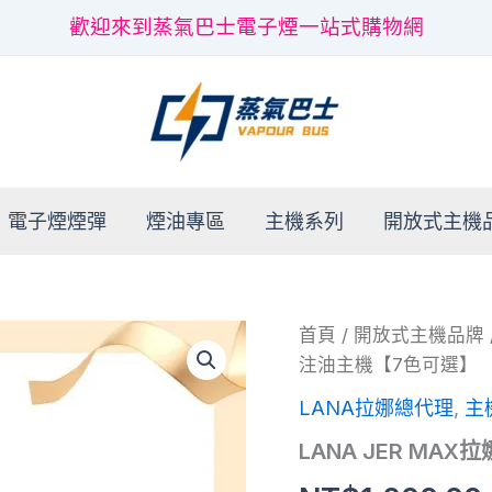
歡迎來到蒸氣巴士電子煙一站式購物網
電子煙煙彈
煙油專區
主機系列
開放式主機
LANA
首頁
/
開放式主機品牌
JER
注油主機【7色可選】
MAX
拉
LANA拉娜總代理
,
主
娜
電
LANA JER M
子
煙