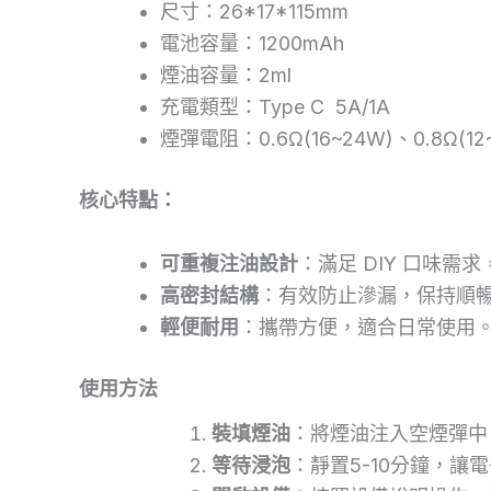
尺寸：26*17*115mm
電池容量：1200mAh
煙油容量：2ml
充電類型：Type C 5A/1A
煙彈電阻：0.6Ω(16~24W)、0.8Ω(12
核心特點：
可重複注油設計
：滿足 DIY 口味需
高密封結構
：有效防止滲漏，保持順
輕便耐用
：攜帶方便，適合日常使用
使用方法
裝填煙油
：將煙油注入空煙彈中
等待浸泡
：靜置5-10分鐘，讓