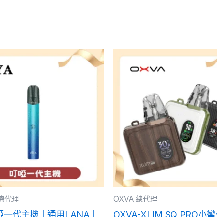
此
此
產
產
品
品
有
有
多
多
種
種
款
款
式。
式。
可
可
在
在
產
產
啞總代理
OXVA 總代理
品
品
叮啞一代主機丨通用LANA丨
OXVA-XLIM SQ PRO