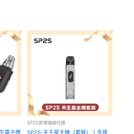
價
價
此
格
格
產
範
範
品
圍：
圍：
NT$500.00
NT$300.00
有
到
到
多
NT$1,400.00
NT$1,200.00
種
款
式。
可
在
產
SP2S思博瑞總代理
品
小蠻牛電子煙
SP2S-天王星主機（套裝）丨支援