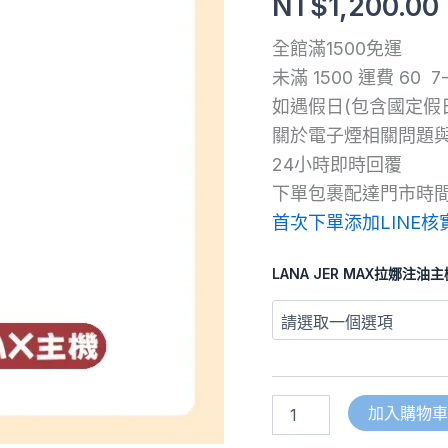
NT$
1,200.00
注
油
全館滿1500免運
主
機
未滿 1500 運費 60 
【7
如遇假日(包含國定假
色
可
關於電子煙相關問題
選】
24小時即時回覆
數
下單包裹配達門市時間大
量
首次下單添加LINE核
LANA JER MAX拉娜注油主
加入購物