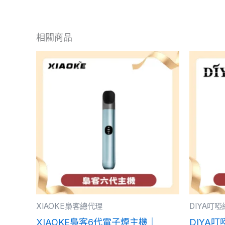
相關商品
此
產
品
有
多
種
款
式。
可
在
產
XIAOKE梟客總代理
DIYA叮
品
XIAOKE梟客6代電子煙主機｜
DIYA