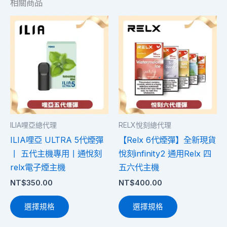
相關商品
此
此
產
產
品
品
有
有
多
多
種
種
款
款
式。
式。
ILIA哩亞總代理
RELX悅刻總代理
可
可
ILIA哩亞 ULTRA 5代煙彈
【Relx 6代煙彈】全新現貨
在
在
丨 五代主機專用丨通悅刻
悅刻infinity2 通用Relx 四
產
產
relx電子煙主機
五六代主機
品
品
NT$
350.00
NT$
400.00
頁
頁
面
面
選擇規格
選擇規格
選
選
擇
擇