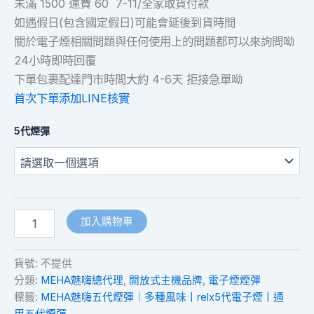
未滿 1500 運費 60 7-11/全家取貨付款
如遇假日(包含國定假日)可能會延後到貨時間
關於電子煙相關問題與任何使用上的問題都可以來詢問呦
24小時即時回覆
下單包裹配達門市時間大約 4-6天 拒接急單呦
首次下單添加LINE核實
5代煙彈
加入購物車
貨號:
不提供
分類:
MEHA魅嗨總代理
,
開放式主機品牌
,
電子煙煙彈
標籤:
MEHA魅嗨五代煙彈｜多種風味丨relx5代電子煙丨通