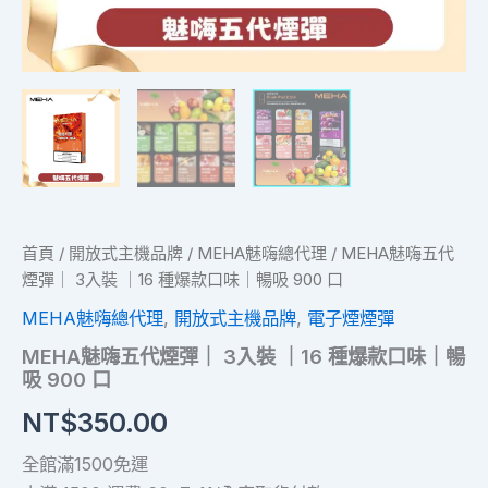
味
｜
暢
吸
900
口
數
量
首頁
/
開放式主機品牌
/
MEHA魅嗨總代理
/ MEHA魅嗨五代
煙彈｜ 3入裝 ｜16 種爆款口味｜暢吸 900 口
MEHA魅嗨總代理
,
開放式主機品牌
,
電子煙煙彈
MEHA魅嗨五代煙彈｜ 3入裝 ｜16 種爆款口味｜暢
吸 900 口
NT$
350.00
全館滿1500免運