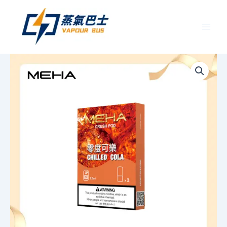
跳
至
主
要
MEHA
內
魅
容
嗨
五
代
煙
彈
｜
3
入
裝
｜
16
種
爆
款
口