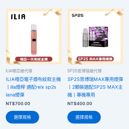
選
選
此
此
項
項
產
產
品
品
有
有
多
多
種
種
款
款
式。
式。
ILIA哩亞總代理
SP2S思博瑞總代理
可
可
ILIA哩亞電子煙布紋款主機
SP2S思博瑞MAX專用煙彈
在
在
丨ilia煙桿 通配relx sp2s
丨2顆裝適配SP2S MAX主
產
產
lana煙彈
機丨專機專用
品
品
NT$
700.00
NT$
400.00
頁
頁
面
面
選擇規格
選擇規格
選
選
擇
擇