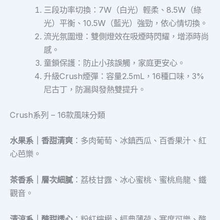
三段功率切換：7W（白光）輕柔、8.5W（綠
光）平衡、10.5W（藍光）強勁，依心情切換。
流光氛圍燈：雙側燈效在吸煙時閃耀，增添時尚
感。
童鎖保護：防止小孩誤觸，家庭更安心。
升級Crush煙彈：容量2.5mL，16種口味，3%
尼古丁，防漏與發熱雙提升。
Crush系列 – 16款風味分類
水果系｜香甜清爽
：多肉葡萄、冰鎮西瓜、百香果汁、紅
心芭樂。
茶香系｜層次細膩
：荔枝甘露、冰心蜜桃、蜜桃烏龍、鐵
觀音。
清涼系｜酸甜透心
：粉紅檸檬、經典薄荷、寒度可樂、酸