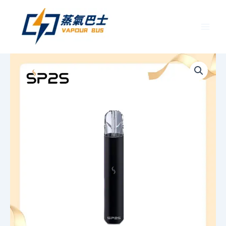
跳
至
主
要
SP2S
內
思
容
博
瑞
PRO
版
發
光
一
代
主
機
丨
1
代
煙
桿