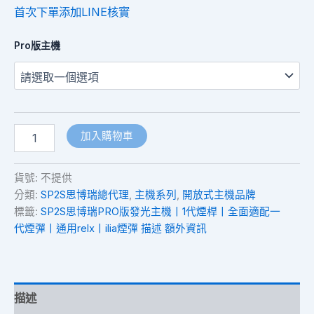
首次下單添加LINE核實
Pro版主機
加入購物車
貨號:
不提供
分類:
SP2S思博瑞總代理
,
主機系列
,
開放式主機品牌
標籤:
SP2S思博瑞PRO版發光主機丨1代煙桿丨全面適配一
代煙彈丨通用relx丨ilia煙彈 描述 額外資訊
描述