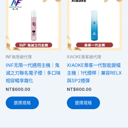
產
產
品
品
有
有
多
多
種
種
款
款
式。
式。
INF無限總代理
XIAOKE梟客總代理
可
可
INF无限一代通用主機｜鬼
XIAOKE梟客一代智能變檔
在
在
滅之刃聯名電子煙｜多口味
主機｜1代煙桿｜兼容RELX
產
產
相容暢享霧化
與SP2煙彈
品
品
NT$
600.00
NT$
600.00
頁
頁
面
面
選擇規格
選擇規格
選
選
擇
擇
選
選