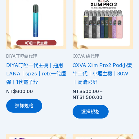
產
產
範
品
圍：
品
NT$500.00
有
有
到
多
多
NT$1,500.00
種
種
款
款
式。
式。
DIYA叮啞總代理
OXVA 總代理
可
可
DIYA叮啞一代主機丨通用
OXVA Xlim Pro2 Pod小蠻
在
在
LANA丨sp2s丨relx一代煙
牛二代丨小煙主機丨30W
產
產
彈丨1代電子煙
丨高清彩屏
品
品
NT$
600.00
NT$
500.00
–
頁
頁
NT$
1,500.00
面
面
選擇規格
選
選
選擇規格
擇
擇
選
選
項
項
此
此