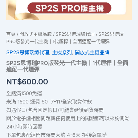
丨
全
面
適
配
一
首頁
/
開放式主機品牌
/
SP2S思博瑞總代理
/ SP2S思博瑞
代
PRO版發光一代主機丨1代煙桿丨全面適配一代煙彈
煙
彈
SP2S思博瑞總代理
,
主機系列
,
開放式主機品牌
數
SP2S思博瑞PRO版發光一代主機丨1代煙桿丨全面
量
適配一代煙彈
NT$
600.00
全館滿1500免運
未滿 1500 運費 60 7-11/全家取貨付款
如遇假日(包含國定假日)可能會延後到貨時間
關於電子煙相關問題與任何使用上的問題都可以來詢問呦
24小時即時回覆
下單包裹配達門市時間大約 4-6天 拒接急單呦