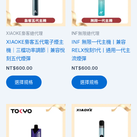
多
多
種
種
款
款
式。
式。
XIAOKE梟客總代理
INF無限總代理
可
可
XIAOKE梟客五代電子煙主
INF 無限一代主機丨兼容
在
在
機｜三檔功率調節｜兼容悅
RELX悅刻1代丨通用一代主
產
產
刻五代煙彈
流煙彈
品
品
NT$
600.00
NT$
600.00
頁
頁
面
面
選擇規格
選擇規格
選
選
擇
擇
選
選
此
此
項
項
產
產
品
品
有
有