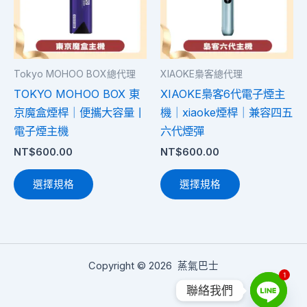
多
多
種
種
款
款
式。
式。
Tokyo MOHOO BOX總代理
XIAOKE梟客總代理
可
可
TOKYO MOHOO BOX 東
XIAOKE梟客6代電子煙主
在
在
京魔盒煙桿｜便攜大容量丨
機｜xiaoke煙桿｜兼容四五
產
產
電子煙主機
六代煙彈
品
品
NT$
600.00
NT$
600.00
頁
頁
面
面
選擇規格
選擇規格
選
選
擇
擇
選
選
項
項
Copyright © 2026 蒸氣巴士
1
聯絡我們