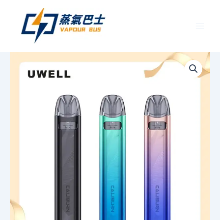
跳
至
主
要
UWELL
價
內
Caliburn
容
A3S
格
咖
哩
範
棒
A3S
圍：
POD
電
NT$500.
子
煙
到
主
機
NT$1,200
官
網
評
價