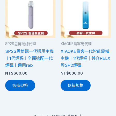
品
品
有
有
多
多
種
種
款
款
式。
式。
SP2S思博瑞總代理
XIAOKE梟客總代理
可
可
SP2S思博瑞一代通用主機
XIAOKE梟客一代智能變檔
在
在
丨1代煙桿丨全面適配一代
主機｜1代煙桿｜兼容RELX
產
產
煙彈丨通用relx
與SP2煙彈
品
品
NT$
600.00
NT$
600.00
頁
頁
面
面
選擇規格
選擇規格
選
選
擇
擇
選
選
項
項