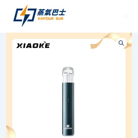
跳
至
主
要
XIAOKE
內
梟
容
客
五
代
電
子
煙
主
機
｜
三
檔
功
率
調
節