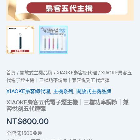
｜
兼
容
悅
刻
五
代
煙
彈
數
量
首頁
/
開放式主機品牌
/
XIAOKE梟客總代理
/ XIAOKE梟客五
代電子煙主機｜三檔功率調節｜兼容悅刻五代煙彈
XIAOKE梟客總代理
,
主機系列
,
開放式主機品牌
XIAOKE梟客五代電子煙主機｜三檔功率調節｜兼
容悅刻五代煙彈
NT$
600.00
全館滿1500免運