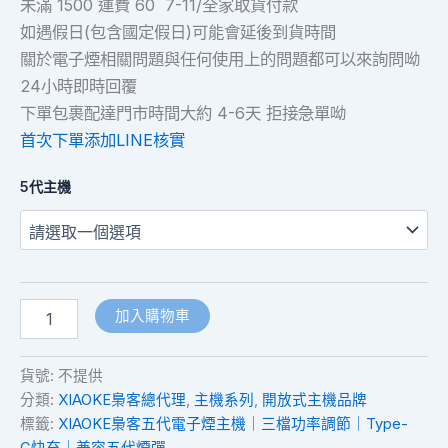
未滿 1500 運費 60 7-11/全家取貨付款
如遇假日(包含國定假日)可能會延後到貨時間
關於電子煙相關問題與任何使用上的問題都可以來詢問呦
24小時即時回覆
下單包裹配達門市時間大約 4-6天 拒接急單呦
首次下單添加LINE核實
5代主機
加入購物車
貨號:
不提供
分類:
XIAOKE梟客總代理
,
主機系列
,
開放式主機品牌
標籤:
XIAOKE梟客五代電子煙主機｜三檔功率調節｜Type-