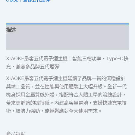
C快充｜兼容五代煙彈
描述
額外資訊
XIAOKE梟客五代電子煙主機｜智能三檔功率・Type-C快
充・兼容多品牌五代煙彈
XIAOKE梟客五代電子煙主機延續了品牌一貫的沉穩設計
與精工品質，並在性能與使用體驗上大幅升級。全新一代
機身採用金屬質感外殼，搭配符合人體工學的流線設計，
帶來更舒適的握持感。內建高容量電池，支援快速充電技
術，續航力強勁，能輕鬆應對全天使用需求。
產品特點