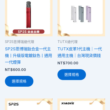
品
品
有
有
多
多
種
種
款
款
式。
式。
SP2S思博瑞總代理
TUTX總代理
可
可
SP2S思博瑞鈦合金一代主
TUTX皮革1代主機｜一代
在
在
機丨升級版電鍍鈦色丨通用
通用主機｜台灣現貨價錢
產
產
一代煙彈
NT$
700.00
品
品
NT$
600.00
頁
頁
選擇規格
面
面
選擇規格
選
選
擇
擇
選
選
此
此
項
項
產
產