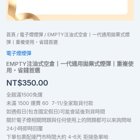
重
複
使
用・
省
錢
首頁
/
電子煙煙彈
/ EMPTY注油式空倉丨一代通用拋棄式煙
首
彈丨重複使用・省錢首選
選
數
電子煙煙彈
量
EMPTY注油式空倉丨一代通用拋棄式煙彈丨重複使
用・省錢首選
NT$
350.00
全館滿1500免運
未滿 1500 運費 60 7-11/全家取貨付款
如遇假日(包含國定假日)可能會延後到貨時間
關於電子煙相關問題與任何使用上的問題都可以來詢問呦
24小時即時回覆
下單包裹配達門市時間大約 4-6天 拒接急單呦