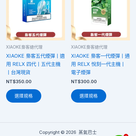
品
品
有
有
多
多
種
種
款
款
式。
式。
XIAOKE梟客總代理
XIAOKE梟客總代理
可
可
XIAOKE 梟客五代煙彈丨適
XIAOKE 梟客一代煙彈丨通
在
在
用 RELX 四代丨五代主機
用 RELX 悅刻一代主機丨
產
產
丨台灣現貨
電子煙彈
品
品
NT$
350.00
NT$
300.00
頁
頁
面
面
選擇規格
選擇規格
選
選
擇
擇
選
選
項
項
Copyright © 2026 蒸氣巴士