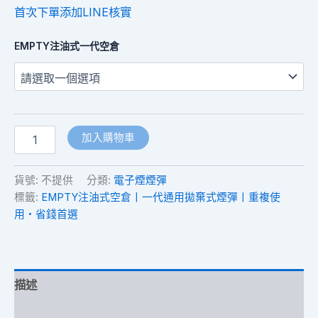
首次下單添加LINE核實
EMPTY注油式一代空倉
加入購物車
貨號:
不提供
分類:
電子煙煙彈
標籤:
EMPTY注油式空倉丨一代通用拋棄式煙彈丨重複使
用・省錢首選
描述
額外資訊