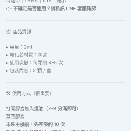
特洛伊｜LANA｜ILIA｜殺小
👉
不確定是否適用？請私訊 LINE 客服確認
📦 產品資訊
▸ 容量：2ml
▸ 霧化芯材質：陶瓷
▸ 使用次數：每顆約 4–5 次
▸ 包裝內容：3 顆 / 盒
🛠️ 使用方式（很重要）
打開膠塞加入煙油（
7–8 分滿即可
）
蓋回膠塞
未裝主機前，先空吸約 10 次