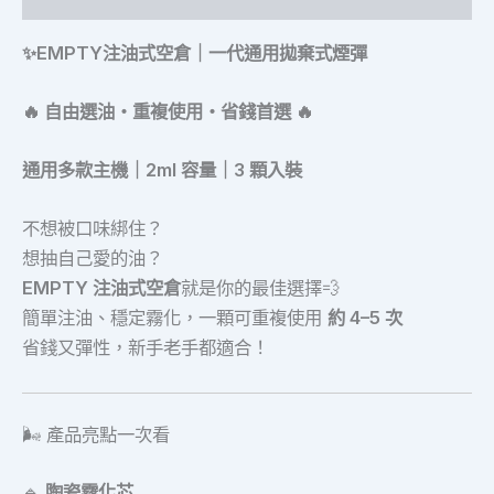
✨EMPTY注油式空倉｜一代通用拋棄式煙彈
🔥 自由選油・重複使用・省錢首選 🔥
通用多款主機｜2ml 容量｜3 顆入裝
不想被口味綁住？
想抽自己愛的油？
EMPTY 注油式空倉
就是你的最佳選擇💨
簡單注油、穩定霧化，一顆可重複使用
約 4–5 次
省錢又彈性，新手老手都適合！
🌬️ 產品亮點一次看
🔹
陶瓷霧化芯