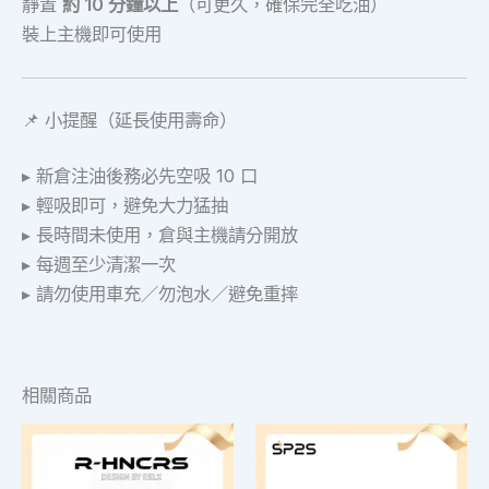
靜置
約 10 分鐘以上
（可更久，確保完全吃油）
裝上主機即可使用
📌 小提醒（延長使用壽命）
▸ 新倉注油後務必先空吸 10 口
▸ 輕吸即可，避免大力猛抽
▸ 長時間未使用，倉與主機請分開放
▸ 每週至少清潔一次
▸ 請勿使用車充／勿泡水／避免重摔
相關商品
此
此
產
產