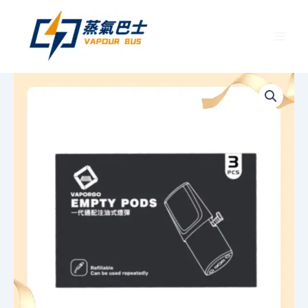
跳
至
主
要
EMPTY
內
注
容
油
式
空
倉
丨
一
代
通
用
拋
棄
式
煙
彈
丨