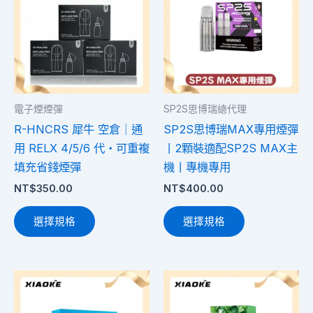
品
品
有
有
多
多
種
種
款
款
式。
式。
電子煙煙彈
SP2S思博瑞總代理
可
可
R-HNCRS 犀牛 空倉｜通
SP2S思博瑞MAX專用煙彈
在
在
用 RELX 4/5/6 代・可重複
丨2顆裝適配SP2S MAX主
產
產
填充省錢煙彈
機丨專機專用
品
品
NT$
350.00
NT$
400.00
頁
頁
面
面
選擇規格
選擇規格
選
選
擇
擇
選
選
此
此
項
項
產
產