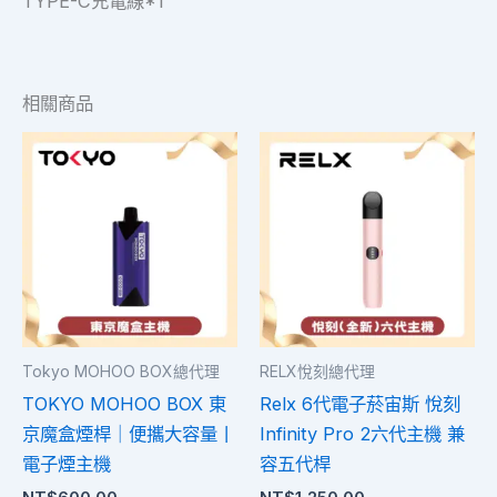
TYPE-C充電線*1
相關商品
此
此
產
產
品
品
有
有
多
多
種
種
款
款
式。
式。
Tokyo MOHOO BOX總代理
RELX悅刻總代理
可
可
TOKYO MOHOO BOX 東
Relx 6代電子菸宙斯 悅刻
在
在
京魔盒煙桿｜便攜大容量丨
Infinity Pro 2六代主機 兼
產
產
電子煙主機
容五代桿
品
品