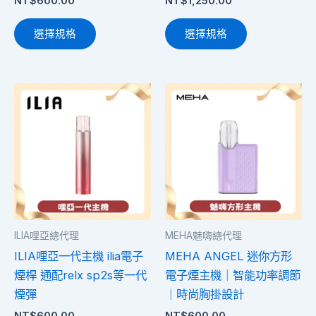
NT$
600.00
NT$
1,250.00
頁
頁
面
面
選擇規格
選擇規格
選
選
擇
擇
選
選
此
此
項
項
產
產
品
品
有
有
多
多
種
種
款
款
式。
式。
ILIA哩亞總代理
MEHA魅嗨總代理
可
可
ILIA哩亞一代主機 ilia電子
MEHA ANGEL 迷你方形
在
在
煙桿 通配relx sp2s等一代
電子煙主機｜智能功率調節
產
產
煙彈
｜時尚胸掛設計
品
品