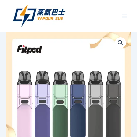
跳
至
主
要
FITPOD
價
內
O-
容
SHADOW
格
電
子
範
煙
通
圍：
用
OXVA
NT$300.
小
蠻
到
牛
主
NT$1,40
機
丨
台
灣