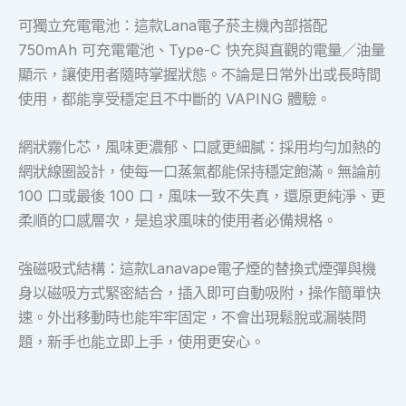
可獨立充電電池：這款Lana電子菸主機內部搭配
750mAh 可充電電池、Type-C 快充與直觀的電量／油量
顯示，讓使用者隨時掌握狀態。不論是日常外出或長時間
使用，都能享受穩定且不中斷的 VAPING 體驗。
網狀霧化芯，風味更濃郁、口感更細膩：採用均勻加熱的
網狀線圈設計，使每一口蒸氣都能保持穩定飽滿。無論前
100 口或最後 100 口，風味一致不失真，還原更純淨、更
柔順的口感層次，是追求風味的使用者必備規格。
強磁吸式結構：這款Lanavape電子煙的替換式煙彈與機
身以磁吸方式緊密結合，插入即可自動吸附，操作簡單快
速。外出移動時也能牢牢固定，不會出現鬆脫或漏裝問
題，新手也能立即上手，使用更安心。