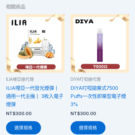
相關商品
此
此
產
產
品
品
有
有
多
多
種
種
款
款
式。
式。
ILIA哩亞總代理
DIYA叮啞總代理
可
可
ILIA哩亞一代發光煙彈丨
DIYA叮啞拋棄式7500
在
在
通用一代主機丨 3枚入電子
Puffs一次性即棄型電子煙
產
產
煙彈
3%
品
品
NT$
300.00
NT$
300.00
頁
頁
面
面
選擇規格
選擇規格
選
選