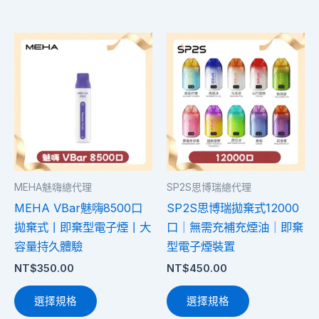
擇
擇
選
選
此
此
項
項
產
產
品
品
有
有
多
多
種
種
款
款
式。
式。
MEHA魅嗨總代理
SP2S思博瑞總代理
可
可
MEHA VBar魅嗨8500口
SP2S思博瑞拋棄式12000
在
在
拋棄式丨即棄型電子煙丨大
口｜無需充補充煙油｜即棄
產
產
容量持久體驗
型電子煙裝置
品
品
NT$
350.00
NT$
450.00
頁
頁
面
面
選擇規格
選擇規格
選
選