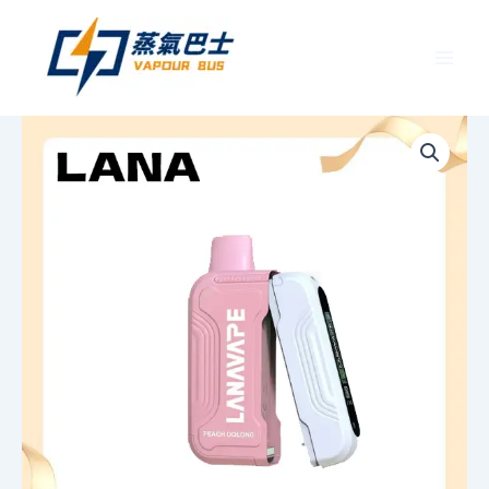
跳
至
主
要
拉
內
娜
容
LANA
Ultra
II
16000
口
一
次
性
電
子
煙
磁
吸
式
換