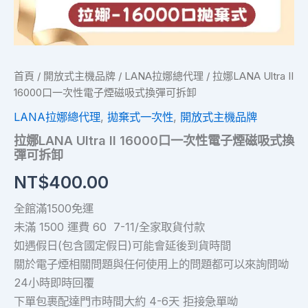
彈
可
拆
卸
數
量
首頁
/
開放式主機品牌
/
LANA拉娜總代理
/ 拉娜LANA Ultra II
16000口一次性電子煙磁吸式換彈可拆卸
LANA拉娜總代理
,
拋棄式一次性
,
開放式主機品牌
拉娜LANA Ultra II 16000口一次性電子煙磁吸式換
彈可拆卸
NT$
400.00
全館滿1500免運
未滿 1500 運費 60 7-11/全家取貨付款
如遇假日(包含國定假日)可能會延後到貨時間
關於電子煙相關問題與任何使用上的問題都可以來詢問呦
24小時即時回覆
下單包裹配達門市時間大約 4-6天 拒接急單呦